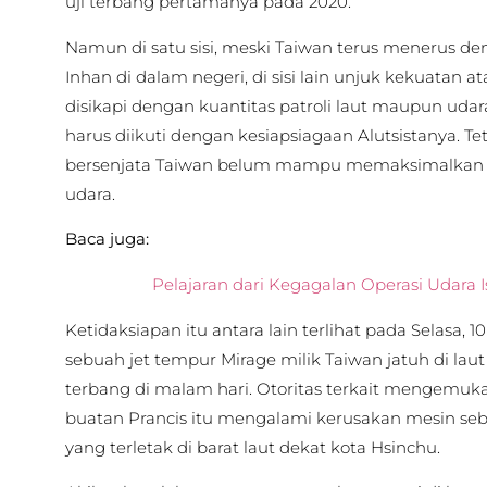
uji terbang pertamanya pada 2020.
Namun di satu sisi, meski Taiwan terus menerus 
Inhan di dalam negeri, di sisi lain unjuk kekuatan a
disikapi dengan kuantitas patroli laut maupun udara.
harus diikuti dengan kesiapsiagaan Alutsistanya. Te
bersenjata Taiwan belum mampu memaksimalkan Al
udara.
Baca juga:
Pelajaran dari Kegagalan Operasi Udara Is
Ketidaksiapan itu antara lain terlihat pada Selasa, 1
sebuah jet tempur Mirage milik Taiwan jatuh di laut 
terbang di malam hari. Otoritas terkait mengemuk
buatan Prancis itu mengalami kerusakan mesin sebe
yang terletak di barat laut dekat kota Hsinchu.