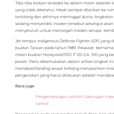
Tiba-tiba korban tersedot ke dalam mesin sebelah 
yang tidak diketahui. Meski sempat dilarikan ke rum
tertolong dan akhirnya meninggal dunia. Angkata
sedang menyelidiki insiden tersebut sekaligus ak
menyeluruh untuk mencegah insiden serupa kembal
Jet tempur
Indigenous Defense Fighter
(IDF) yang 
buatan Taiwan pada tahun 1989. Pesawat bernam
mesin buatan Honeywell/ITEC F 125-GA. 100 yang b
power
. Perlu dikemukakan dalam artikel singkat in
mendarat/
landing
seusai terbang menjalankan misi
pengecekan yang harus dilakukan setelah mendara
Baca juga:
Pengembangan Latihan Gabungan Indon
Serikat