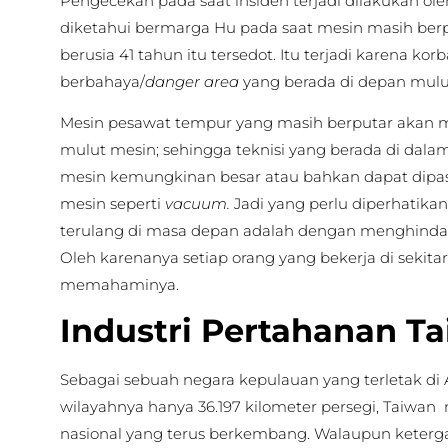
Pengecekan pada saat insiden terjadi dilakukan ole
diketahui bermarga Hu pada saat mesin masih ber
berusia 41 tahun itu tersedot. Itu terjadi karena k
berbahaya/
danger area
yang berada di depan mulu
Mesin pesawat tempur yang masih berputar akan m
mulut mesin; sehingga teknisi yang berada di dala
mesin kemungkinan besar atau bahkan dapat dipas
mesin seperti
vacuum.
Jadi yang perlu diperhatikan
terulang di masa depan adalah dengan menghindari
Oleh karenanya setiap orang yang bekerja di sekita
memahaminya.
Industri Pertahanan T
Sebagai sebuah negara kepulauan yang terletak di 
wilayahnya hanya 36.197 kilometer persegi, Taiwan 
nasional yang terus berkembang. Walaupun keterg