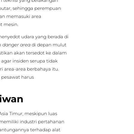
h teknisi yang belakangan
putar, sehingga perempuan
orban memasuki area
t mesin.
enyedot udara yang berada di
m
danger area
di depan mulut
tikan akan tersedot ke dalam
 agar insiden serupa tidak
 area-area berbahaya itu.
r pesawat harus
aiwan
Asia Timur, meskipun luas
memiliki industri pertahanan
antungannya terhadap alat