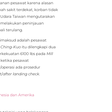
kanan pesawat karena alasan
ah sakit terdekat, korban tidak
n Udara Taiwan mengutarakan
an melakukan peninjauan
i terulang.
dimaksud adalah pesawat
a
Ching-Kuo
itu dilengkapi dua
erkekuatan 6100 lbs pada
Mill
i ketika pesawat
/operasi ada prosedur
t/
after landing check.
esia dan Amerika