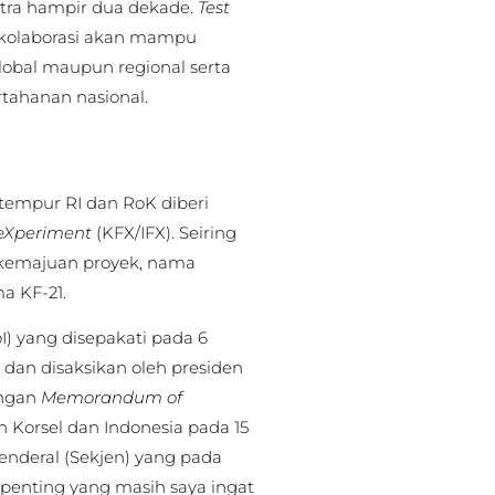
itra hampir dua dekade.
Test
rkolaborasi akan mampu
lobal maupun regional serta
rtahanan nasional.
tempur RI dan RoK diberi
 eXperiment
(KFX/IFX). Seiring
 kemajuan proyek, nama
a KF-21.
I) yang disepakati pada 6
dan disaksikan oleh presiden
engan
Memorandum of
 Korsel dan Indonesia pada 15
Jenderal (Sekjen) yang pada
n penting yang masih saya ingat