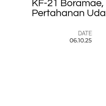
KF-21 Boramae, 
Pertahanan Udar
DATE
06.10.25