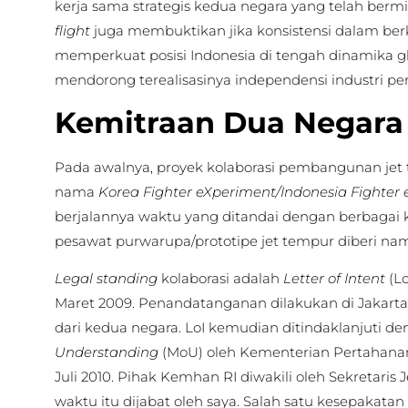
kerja sama strategis kedua negara yang telah berm
flight
juga membuktikan jika konsistensi dalam be
memperkuat posisi Indonesia di tengah dinamika g
mendorong terealisasinya independensi industri pe
Kemitraan Dua Negara
Pada awalnya, proyek kolaborasi pembangunan jet 
nama
Korea Fighter eXperiment/Indonesia Fighter
berjalannya waktu yang ditandai dengan berbagai
pesawat purwarupa/prototipe jet tempur diberi nam
Legal standing
kolaborasi adalah
Letter of Intent
(Lo
Maret 2009. Penandatanganan dilakukan di Jakarta 
dari kedua negara. LoI kemudian ditindaklanjuti d
Understanding
(MoU) oleh Kementerian Pertahanan
Juli 2010. Pihak Kemhan RI diwakili oleh Sekretaris 
waktu itu dijabat oleh saya. Salah satu kesepakata