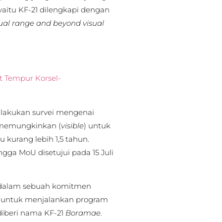
yaitu KF-21 dilengkapi dengan
visual range and beyond visual
 Tempur Korsel-
ilakukan survei mengenai
h memungkinkan (
visible
) untuk
 kurang lebih 1,5 tahun.
ngga MoU disetujui pada 15 Juli
at dalam sebuah komitmen
i untuk menjalankan program
diberi nama KF-21
Boramae.