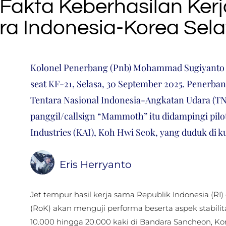
Fakta Keberhasilan Ker
a Indonesia-Korea Sel
Kolonel Penerbang (Pnb) Mohammad Sugiyanto d
seat KF-21, Selasa, 30 September 2025. Penerban
Tentara Nasional Indonesia-Angkatan Udara (T
panggil/callsign “Mammoth” itu didampingi pilo
Industries (KAI), Koh Hwi Seok, yang duduk di k
Eris Herryanto
Jet tempur hasil kerja sama Republik Indonesia (RI
(RoK) akan menguji performa beserta aspek stabilit
10.000 hingga 20.000 kaki di Bandara Sancheon, Kor