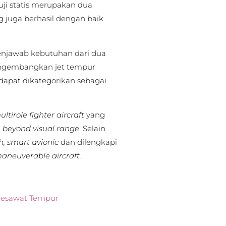
ji statis merupakan dua
g juga berhasil dengan baik
enjawab kebutuhan dari dua
engembangkan jet tempur
dapat dikategorikan sebagai
ultirole fighter aircraft
yang
n
beyond visual range
. Selain
h, smart avionic
dan dilengkapi
aneuverable aircraft.
Pesawat Tempur