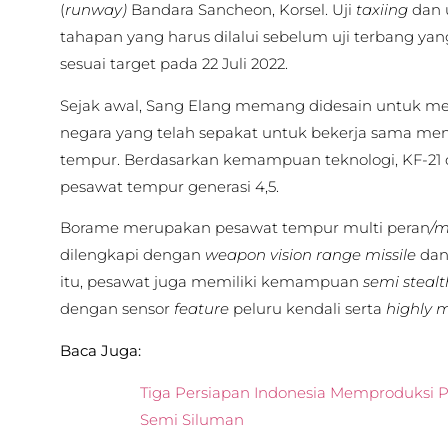
(
runway)
Bandara Sancheon, Korsel. Uji
taxiing
dan u
tahapan yang harus dilalui sebelum uji terbang yan
sesuai target pada 22 Juli 2022.
Sejak awal, Sang Elang memang didesain untuk m
negara yang telah sepakat untuk bekerja sama m
tempur. Berdasarkan kemampuan teknologi, KF-21 
pesawat tempur generasi 4,5.
Borame merupakan pesawat tempur multi peran
/m
dilengkapi dengan
weapon vision range missile
da
itu, pesawat juga memiliki kemampuan
semi stealt
dengan sensor
feature
peluru kendali serta
highly m
Baca Juga:
Tiga Persiapan Indonesia Memproduksi 
Semi Siluman