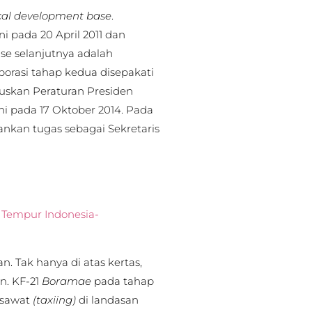
cal development base
.
i pada 20 April 2011 dan
ase selanjutnya adalah
aborasi tahap kedua disepakati
uskan Peraturan Presiden
i pada 17 Oktober 2014. Pada
ankan tugas sebagai Sekretaris
 Tempur Indonesia-
. Tak hanya di atas kertas,
. KF-21
Boramae
pada tahap
esawat
(taxiing)
di landasan