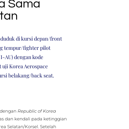
ja Sama
atan
uduk di kursi depan/front
g tempur/fighter pilot
NI-AU) dengan kode
t uji Korea Aerospace
ursi belakang/back seat.
) dengan
Republic of Korea
as dan kendali pada ketinggian
ea Selatan/Korsel. Setelah