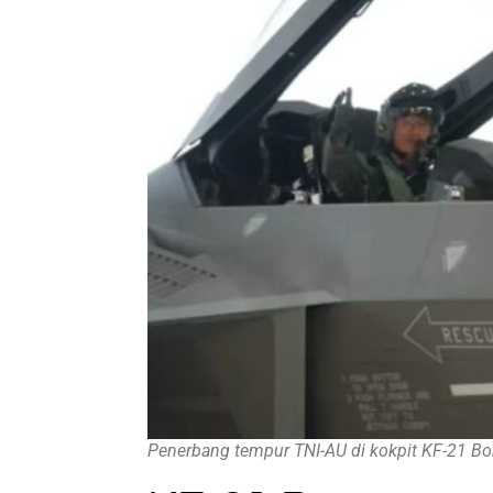
Penerbang tempur TNI-AU di kokpit KF-21 Bo