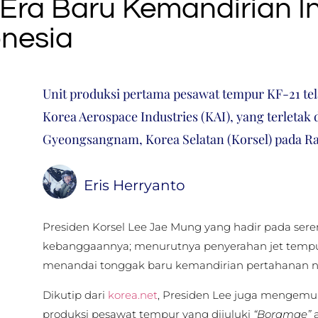
Era Baru Kemandirian In
nesia
Unit produksi pertama pesawat tempur KF-21 tela
Korea Aerospace Industries (KAI), yang terletak 
Gyeongsangnam, Korea Selatan (Korsel) pada Ra
Eris Herryanto
Presiden Korsel Lee Jae Mung yang hadir pada se
kebanggaannya; menurutnya penyerahan jet tempur
menandai tonggak baru kemandirian pertahanan ne
Dikutip dari
korea.net
, Presiden Lee juga mengemuk
produksi pesawat tempur yang dijuluki
“Boramae”
a