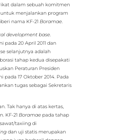
terikat dalam sebuah komitmen
i untuk menjalankan program
iberi nama KF-21
Boramae
.
cal development base
.
i pada 20 April 2011 dan
ase selanjutnya adalah
aborasi tahap kedua disepakati
uskan Peraturan Presiden
i pada 17 Oktober 2014. Pada
ankan tugas sebagai Sekretaris
. Tak hanya di atas kertas,
. KF-21
Boramae
pada tahap
awat/taxiing di
ing
dan uji statis merupakan