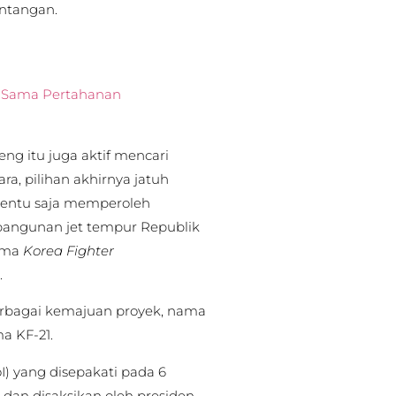
ntangan.
a Sama Pertahanan
eng itu juga aktif mencari
ra, pilihan akhirnya jatuh
 tentu saja memperoleh
bangunan jet tempur Republik
nama
Korea Fighter
.
erbagai kemajuan proyek, nama
a KF-21.
I) yang disepakati pada 6
dan disaksikan oleh presiden