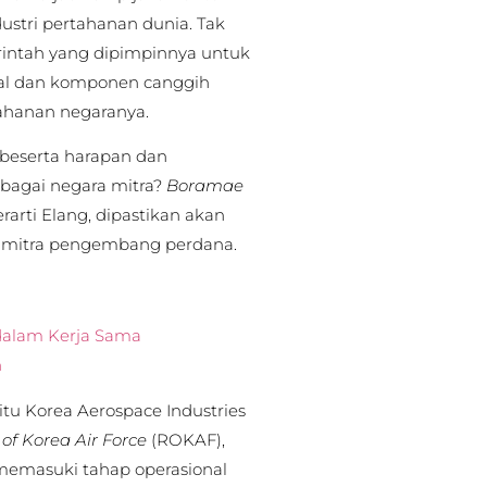
stri pertahanan dunia. Tak
intah yang dipimpinnya untuk
al dan komponen canggih
tahanan negaranya.
beserta harapan dan
bagai negara mitra?
Boramae
arti Elang, dipastikan akan
a mitra pengembang perdana.
 dalam Kerja Sama
n
aitu Korea Aerospace Industries
of Korea Air Force
(ROKAF),
memasuki tahap operasional