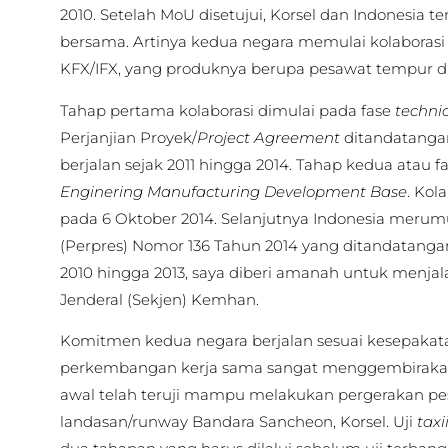
2010. Setelah MoU disetujui, Korsel dan Indonesia 
bersama. Artinya kedua negara memulai kolaboras
KFX/IFX, yang produknya berupa pesawat tempur d
Tahap pertama kolaborasi dimulai pada fase
techni
Perjanjian Proyek/
Project Agreement
ditandatangan
berjalan sejak 2011 hingga 2014. Tahap kedua atau f
Enginering Manufacturing Development Base
. Kol
pada 6 Oktober 2014. Selanjutnya Indonesia merum
(Perpres) Nomor 136 Tahun 2014 yang ditandatangan
2010 hingga 2013, saya diberi amanah untuk menjal
Jenderal (Sekjen) Kemhan.
Komitmen kedua negara berjalan sesuai kesepakatan
perkembangan kerja sama sangat menggembirakan
awal telah teruji mampu melakukan pergerakan pes
landasan/runway Bandara Sancheon, Korsel. Uji
taxi