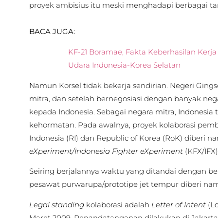
proyek ambisius itu meski menghadapi berbagai ta
BACA JUGA:
KF-21 Boramae, Fakta Keberhasilan Kerj
Udara Indonesia-Korea Selatan
Namun Korsel tidak bekerja sendirian. Negeri Gings
mitra, dan setelah bernegosiasi dengan banyak nega
kepada Indonesia. Sebagai negara mitra, Indonesia
kehormatan. Pada awalnya, proyek kolaborasi pem
Indonesia (RI) dan Republic of Korea (RoK) diberi 
eXperiment/Indonesia Fighter eXperiment
(KFX/IFX)
Seiring berjalannya waktu yang ditandai dengan b
pesawat purwarupa/prototipe jet tempur diberi nam
Legal standing
kolaborasi adalah
Letter of Intent
(Lo
Maret 2009. Penandatanganan dilakukan di Jakarta 