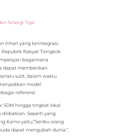
an Sinergi Tiga
Inhan yang terintegrasi;
ga Republik Rakyat Tiongkok
mempelajari bagaimana
ga dapat memberikan
terlalu sulit, dalam waktu
h menjadikan model
agai referensi.
k SDM hingga tingkat lokal
 dilibatkan. Seperti yang
g Karno yaitu;“Seribu orang
muda dapat mengubah dunia.”,