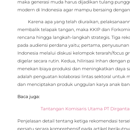
maka generasi muda harus dijadikan tulang pun
modern di Indonesia agar mampu bersaing dengan p
Karena apa yang telah diuraikan, pelaksanaanny
membalik telapak tangan, maka KKIP dan Forkomi
rencana hingga langkah-langkah strategis. Tiga re
pada audiensi perdana yaitu; pertama, penyusunan 
Indonesia melalui diskusi kelompok terarah/
focus g
digelar secara rutin. Kedua, hilirisasi Inhan denga
menekan biaya produksi dan meningkatkan daya sai
adalah penguatan kolaborasi lintas sektoral untuk 
dan menciptakan produk unggulan karya anak ban
Baca juga:
Tantangan Komisaris Utama PT Dirgantar
Penjelasan detail tentang ketiga rekomendasi terse
persatu secara komprehensif pada artikel berikutny