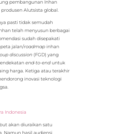
ggung pembangunan Inhan
rodusen Alutsista global.
a pasti tidak semudah
nhan telah menyusun berbagai
komendasi sudah disepakati
peta jalan/
roadmap
inhan
roup discussion
(FGD) yang
n pendekatan
end-to-end
untuk
ng harga. Ketiga atau terakhir
mendorong inovasi teknologi
gsa.
a Indonesia
but akan diuraikan satu
a. Namun hasil audiensi