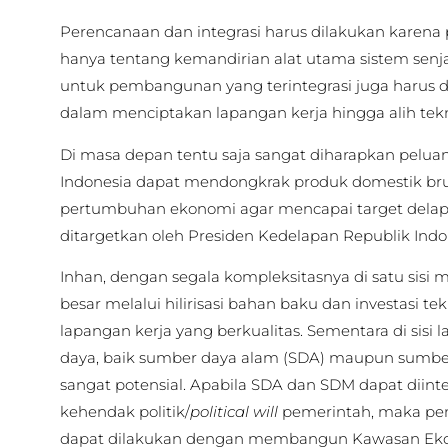
Perencanaan dan integrasi harus dilakukan karen
hanya tentang kemandirian alat utama sistem senja
untuk pembangunan yang terintegrasi juga harus d
dalam menciptakan lapangan kerja hingga alih tekn
Di masa depan tentu saja sangat diharapkan pelua
Indonesia dapat mendongkrak produk domestik br
pertumbuhan ekonomi agar mencapai target delapa
ditargetkan oleh Presiden Kedelapan Republik Indon
Inhan, dengan segala kompleksitasnya di satu sis
besar melalui hilirisasi bahan baku dan investasi te
lapangan kerja yang berkualitas. Sementara di sisi 
daya, baik sumber daya alam (SDA) maupun sumbe
sangat potensial. Apabila SDA dan SDM dapat diin
kehendak politik/
political will
pemerintah, maka pe
dapat dilakukan dengan membangun Kawasan Eko