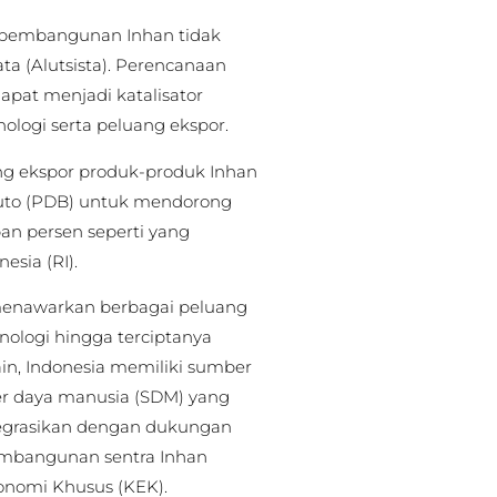
a pembangunan Inhan tidak
ta (Alutsista). Perencanaan
apat menjadi katalisator
ologi serta peluang ekspor.
ng ekspor produk-produk Inhan
uto (PDB) untuk mendorong
n persen seperti yang
esia (RI).
i menawarkan berbagai peluang
knologi hingga terciptanya
lain, Indonesia memiliki sumber
r daya manusia (SDM) yang
tegrasikan dengan dukungan
mbangunan sentra Inhan
nomi Khusus (KEK).