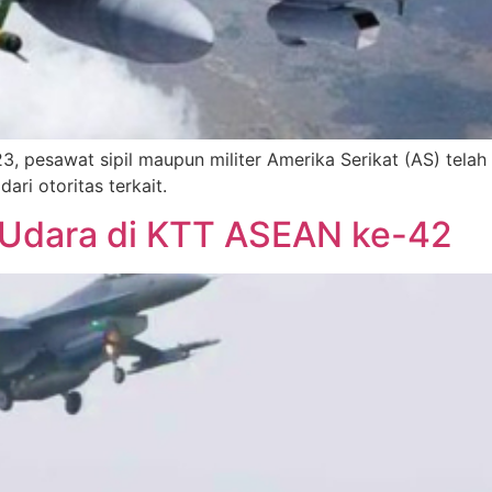
, pesawat sipil maupun militer Amerika Serikat (AS) telah
ari otoritas terkait.
 Udara di KTT ASEAN ke-42