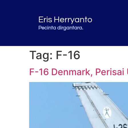
Eris Herryanto
Pecinta dirgantara.
Tag:
F-16
F-16 Denmark, Perisai