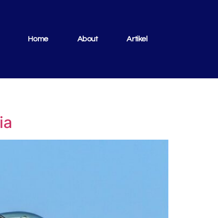
Home
About
Artikel
ia