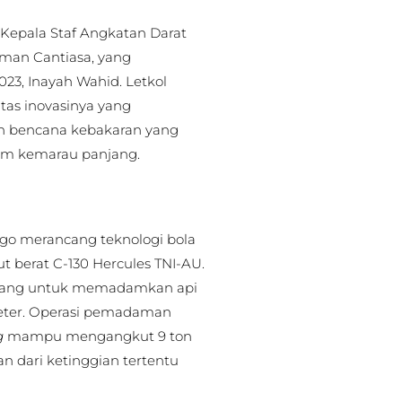
 Kepala Staf Angkatan Darat
yoman Cantiasa, yang
3, Inayah Wahid. Letkol
tas inovasinya yang
an bencana kebakaran yang
usim kemarau panjang.
go merancang teknologi bola
ut berat C-130 Hercules TNI-AU.
rancang untuk memadamkan api
eter. Operasi pemadaman
g
mampu mengangkut 9 ton
kan dari ketinggian tertentu