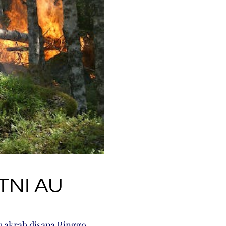
 TNI AU
u akrab disapa Ringgo,