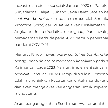
Inovasi telah diuji coba sejak Januari 2020 di Pang
Suryadarma, Kalijati, Subang, Jawa Barat. Setelah ber
container bombing
kemudian memperoleh SertifikatK
Prototipe (Sprot) dari Pusat Kelaikan Keselamatan 
Angkatan Udara (Puslaiklambangjaau). Pada awalny
pemadaman karhutla pada 2020, namun penerapan
pandemi COVID-19.
Menurut Ringo, inovasi
water container bombing
te
penggunaan dalam pemadaman kebakaran pada sej
Kalimantan pada 2023. Namun, implementasinya 
pesawat Hercules TNI-AU. Tetapi di sisi lain, Keme
telah menunjukkan ketertarikan untuk mendukung
dan akan mengalokasikan anggaran untuk impleme
mendatang.
Acara penganugerahan Soedirman Awards adalah ha