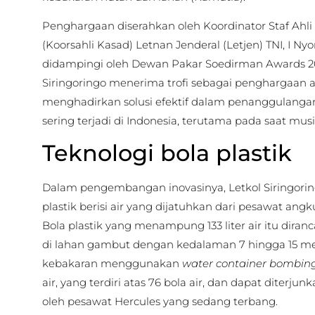
Penghargaan diserahkan oleh Koordinator Staf Ahli
(Koorsahli Kasad) Letnan Jenderal (Letjen) TNI, I N
didampingi oleh Dewan Pakar Soedirman Awards 202
Siringoringo menerima trofi sebagai penghargaan a
menghadirkan solusi efektif dalam penanggulang
sering terjadi di Indonesia, terutama pada saat m
Teknologi bola plastik
Dalam pengembangan inovasinya, Letkol Siringorin
plastik berisi air yang dijatuhkan dari pesawat angk
Bola plastik yang menampung 133 liter air itu di
di lahan gambut dengan kedalaman 7 hingga 15 m
kebakaran menggunakan
water container bombin
air, yang terdiri atas 76 bola air, dan dapat diterjun
oleh pesawat Hercules yang sedang terbang.