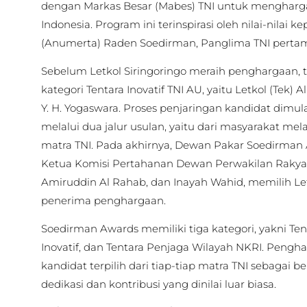
dengan Markas Besar (Mabes) TNI untuk menghargai
Indonesia. Program ini terinspirasi oleh nilai-nilai
(Anumerta) Raden Soedirman, Panglima TNI pertama
Sebelum Letkol Siringoringo meraih penghargaan, 
kategori Tentara Inovatif TNI AU, yaitu Letkol (Tek) 
Y. H. Yogaswara. Proses penjaringan kandidat dimul
melalui dua jalur usulan, yaitu dari masyarakat melal
matra TNI. Pada akhirnya, Dewan Pakar Soedirman A
Ketua Komisi Pertahanan Dewan Perwakilan Rakyat 
Amiruddin Al Rahab, dan Inayah Wahid, memilih Let
penerima penghargaan.
Soedirman Awards memiliki tiga kategori, yakni Tent
Inovatif, dan Tentara Penjaga Wilayah NKRI. Pengh
kandidat terpilih dari tiap-tiap matra TNI sebagai
dedikasi dan kontribusi yang dinilai luar biasa.