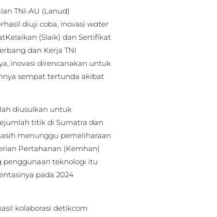
kalan TNI-AU (Lanud)
hasil diuji coba, inovasi
water
elaikan (Slaik) dan Sertifikat
Terbang dan Kerja TNI
a, inovasi direncanakan untuk
nya sempat tertunda akibat
lah diusulkan untuk
umlah titik di Sumatra dan
masih menunggu pemeliharaan
nterian Pertahanan (Kemhan)
 penggunaan teknologi itu
ntasinya pada 2024
sil kolaborasi detikcom