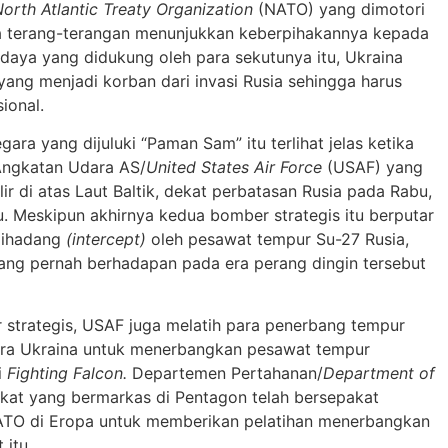
orth Atlantic Treaty Organization
(NATO) yang dimotori
ra terang-terangan menunjukkan keberpihakannya kepada
daya yang didukung oleh para sekutunya itu, Ukraina
yang menjadi korban dari invasi Rusia sehingga harus
ional.
ara yang dijuluki “Paman Sam” itu terlihat jelas ketika
Angkatan Udara AS/
United States Air Force
(USAF) yang
 di atas Laut Baltik, dekat perbatasan Rusia pada Rabu,
. Meskipun akhirnya kedua bomber strategis itu berputar
dihadang
(intercept)
oleh pesawat tempur Su-27 Rusia,
ng pernah berhadapan pada era perang dingin tersebut
strategis, USAF juga melatih para penerbang tempur
ra Ukraina untuk menerbangkan pesawat tempur
i
Fighting Falcon.
Departemen Pertahanan/
Department of
kat yang bermarkas di Pentagon telah bersepakat
TO di Eropa untuk memberikan pelatihan menerbangkan
 itu.