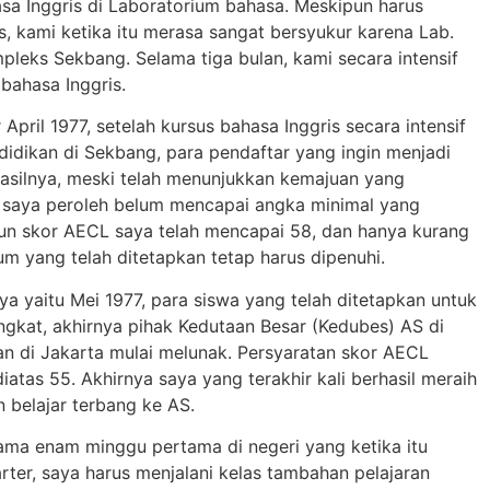
hasa Inggris di Laboratorium bahasa. Meskipun harus
s, kami ketika itu merasa sangat bersyukur karena Lab.
leks Sekbang. Selama tiga bulan, kami secara intensif
 bahasa Inggris.
April 1977, setelah kursus bahasa Inggris secara intensif
didikan di Sekbang, para pendaftar yang ingin menjadi
Hasilnya, meski telah menunjukkan kemajuan yang
g saya peroleh belum mencapai angka minimal yang
pun skor AECL saya telah mencapai 58, dan hanya kurang
m yang telah ditetapkan tetap harus dipenuhi.
ya yaitu Mei 1977, para siswa yang telah ditetapkan untuk
gkat, akhirnya pihak Kedutaan Besar (Kedubes) AS di
n di Jakarta mulai melunak. Persyaratan skor AECL
iatas 55. Akhirnya saya yang terakhir kali berhasil meraih
n belajar terbang ke AS.
lama enam minggu pertama di negeri yang ketika itu
ter, saya harus menjalani kelas tambahan pelajaran