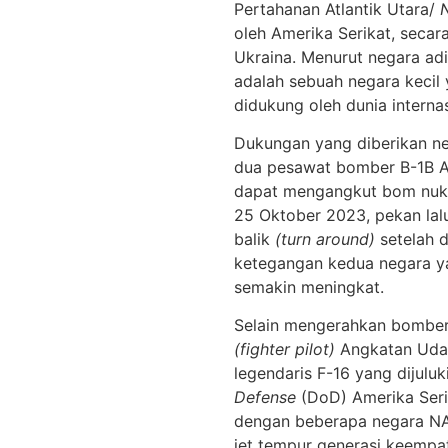
Pertahanan Atlantik Utara/
N
oleh Amerika Serikat, seca
Ukraina. Menurut negara adi
adalah sebuah negara kecil 
didukung oleh dunia internas
Dukungan yang diberikan neg
dua pesawat bomber B-1B 
dapat mengangkut bom nuklir
25 Oktober 2023, pekan lalu
balik
(turn around)
setelah 
ketegangan kedua negara ya
semakin meningkat.
Selain mengerahkan bomber 
(fighter pilot)
Angkatan Uda
legendaris F-16 yang dijuluk
Defense
(DoD) Amerika Seri
dengan beberapa negara NA
jet tempur generasi keempat