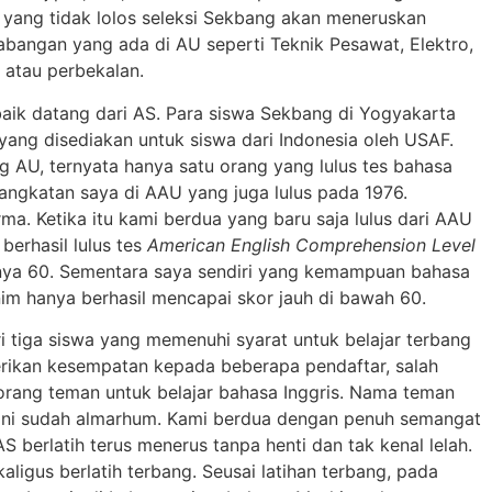
yang tidak lolos seleksi Sekbang akan meneruskan
abangan yang ada di AU seperti Teknik Pesawat, Elektro,
k atau perbekalan.
baik datang dari AS. Para siswa Sekbang di Yogyakarta
t yang disediakan untuk siswa dari Indonesia oleh USAF.
 AU, ternyata hanya satu orang yang lulus tes bahasa
eangkatan saya di AAU yang juga lulus pada 1976.
a. Ketika itu kami berdua yang baru saja lulus dari AAU
berhasil lulus tes
American English Comprehension Level
ya 60. Sementara saya sendiri yang kemampuan bahasa
im hanya berhasil mencapai skor jauh di bawah 60.
i tiga siswa yang memenuhi syarat untuk belajar terbang
rikan kesempatan kepada beberapa pendaftar, salah
orang teman untuk belajar bahasa Inggris. Nama teman
 kini sudah almarhum. Kami berdua dengan penuh semangat
S berlatih terus menerus tanpa henti dan tak kenal lelah.
ekaligus berlatih terbang. Seusai latihan terbang, pada