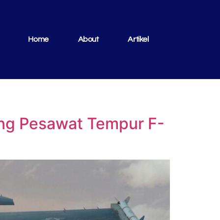
Home
About
Artikel
ang Pesawat Tempur F-