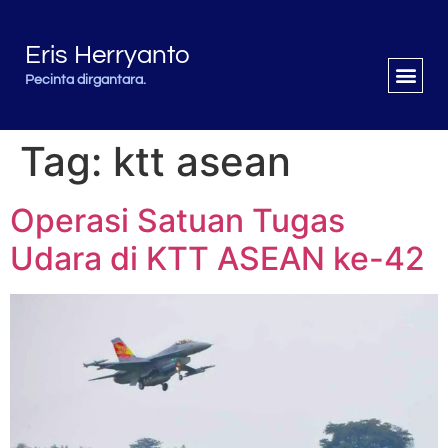
Eris Herryanto
Pecinta dirgantara.
Tag:
ktt asean
Operasi Satuan Tugas
Udara di KTT ASEAN ke-42