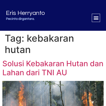
Eris Herryanto
Pecinta dirgantara.
Tag:
kebakaran
hutan
Solusi Kebakaran Hutan dan
Lahan dari TNI AU