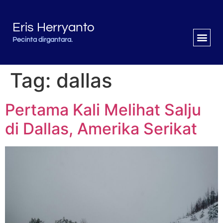
Eris Herryanto
Pecinta dirgantara.
Tag:
dallas
Pertama Kali Melihat Salju
di Dallas, Amerika Serikat