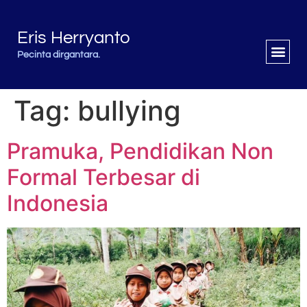
Eris Herryanto
Pecinta dirgantara.
Tag:
bullying
Pramuka, Pendidikan Non
Formal Terbesar di
Indonesia