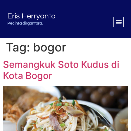
Eris Herryanto
Pecinta dirgantara.
Tag:
bogor
Semangkuk Soto Kudus di
Kota Bogor