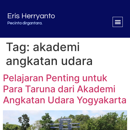
Eris Herryanto
Pecinta dirgantara.
Tag:
akademi
angkatan udara
Pelajaran Penting untuk
Para Taruna dari Akademi
Angkatan Udara Yogyakarta